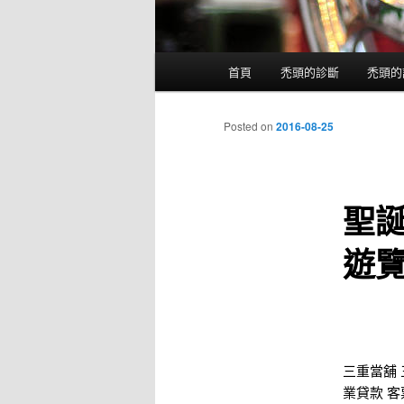
主
首頁
禿頭的診斷
禿頭的
跳
選
單
到
Posted on
2016-08-25
主
聖
內
遊
容
三重當舖
業貸款
客