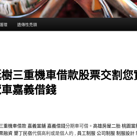
護理
遺傳性禿頭
誕樹三重機車借款股票交割您
覽車嘉義借錢
三重機車借款
嘉義當舖
嘉義借錢
分期車可借。
高雄房屋二胎
桃園當
票融資
墾丁民宿
代償高利或是個人的 ,
員工制服
公司制服
制服設計