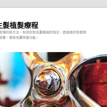
生髮植髮療程
原理的新方法，有效針對毛囊萎縮的情況，透過微針刺激頭
深層，幫助毛囊恢復功能。