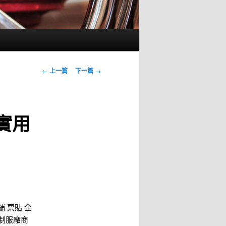
瀏
←
上一篇
下一篇
→
覽
文
章
實用
舖
票貼
企
制服廠商